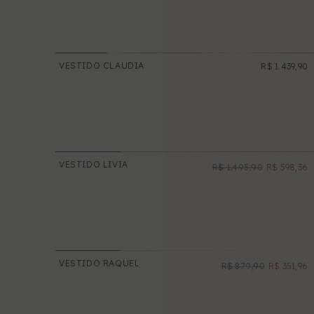
RECENT POST
VESTIDO CLAUDIA
R$ 1.439,90
VESTIDO LIVIA
R$ 1.495,90
R$ 598,36
NOVO
PROMOÇÃO
CUSTOM BLOCK
VESTIDO RAQUEL
R$ 879,90
R$ 351,96
NOVO
Lorem Ipsum is simply dummy text of
the printing and typesetting industry.
PROMOÇÃO
Lorem Ipsum has been the industry's