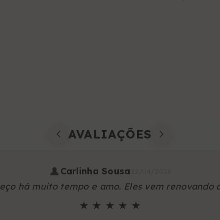
AVALIAÇÕES
Carlinha Sousa
22/04/2026
heço há muito tempo e amo. Eles vem renovando 
★ ★ ★ ★ ★