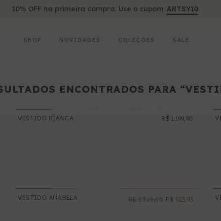
10% OFF na primeira compra. Use o cupom
ARTSY10
SHOP
NOVIDADES
COLEÇÕES
SALE
ESULTADOS ENCONTRADOS PARA “VESTI
VESTIDO BIANCA
V
R$ 1.199,90
NOVO
VESTIDO ANABELA
V
R$ 1.319,90
R$ 923,93
PROMOÇÃO