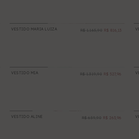
VESTIDO MARIA LUIZA
V
R$ 1.165,90
R$ 816,13
PROMOÇÃO
VESTIDO MIA
V
R$ 1.319,90
R$ 527,96
NOVO
PROMOÇÃO
VESTIDO ALINE
V
R$ 659,90
R$ 263,96
NOVO
PROMOÇÃO