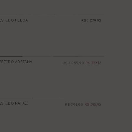
ESTIDO HELOA
R$ 1.079,90
NOVO
ESTIDO ADRIANA
R$ 1.055,90
R$ 739,13
PROMOÇÃO
ESTIDO NATALI
R$ 791,90
R$ 395,95
PROMOÇÃO