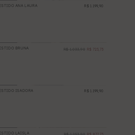
ESTIDO ANA LAURA
R$ 1.199,90
NOVO
ESTIDO BRUNA
R$ 1.033,90
R$ 723,73
PROMOÇÃO
ESTIDO ISADORA
R$ 1.199,90
ESTIDO LAISLA
R$ 1.253,90
R$ 877,73
PROMOÇÃO