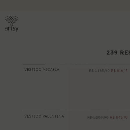
PULAR PARA O CONTEÚDO
239 R
VESTIDO MICAELA
R$ 1.165,90
R$ 816,13
PROMOÇÃO
CATEGORIES
Shop
Novidades
Coleções
Sale
VESTIDO VALENTINA
R$ 1.209,90
R$ 846,93
PROMOÇÃO