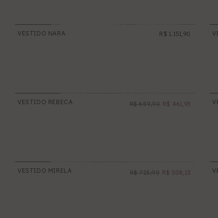
VESTIDO NARA
V
R$ 1.151,90
NOVO
VESTIDO REBECA
V
R$ 659,90
R$ 461,93
PROMOÇÃO
VESTIDO MIRELA
V
R$ 725,90
R$ 508,13
PROMOÇÃO