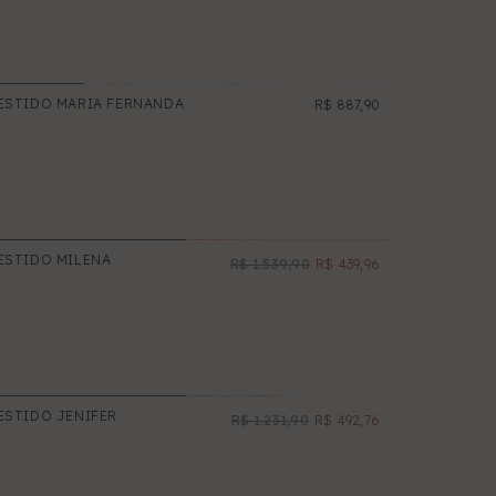
ESTIDO MARIA FERNANDA
R$ 887,90
ESTIDO MILENA
R$ 1.539,90
R$ 439,96
NOVO
PROMOÇÃO
ESTIDO JENIFER
R$ 1.231,90
R$ 492,76
NOVO
PROMOÇÃO