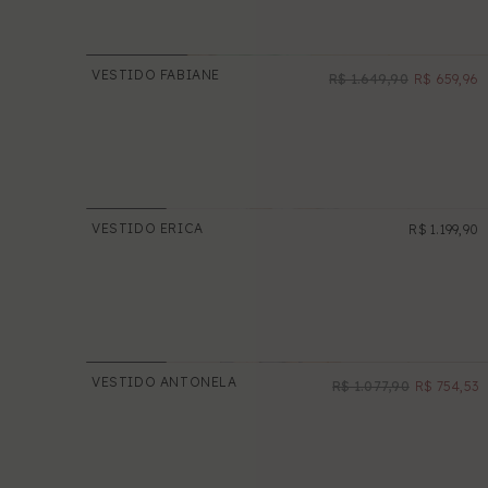
standard dummy text ever since the
1500s, when an unknown printer took a
galley of type and scrambled it to make
VESTIDO FABIANE
R$ 1.649,90
R$ 659,96
NOVO
a type specimen book.
PROMOÇÃO
VESTIDO ERICA
R$ 1.199,90
VESTIDO ANTONELA
R$ 1.077,90
R$ 754,53
PROMOÇÃO