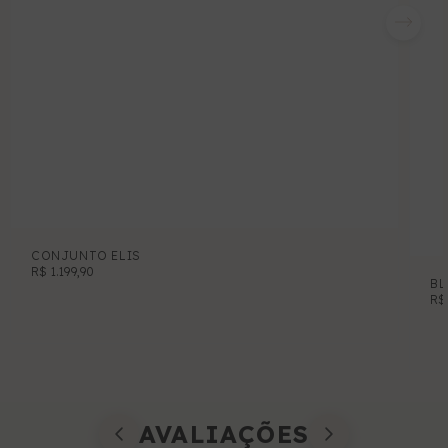
CONJUNTO ELIS
R$ 1.199,90
BL
R$
AVALIAÇÕES