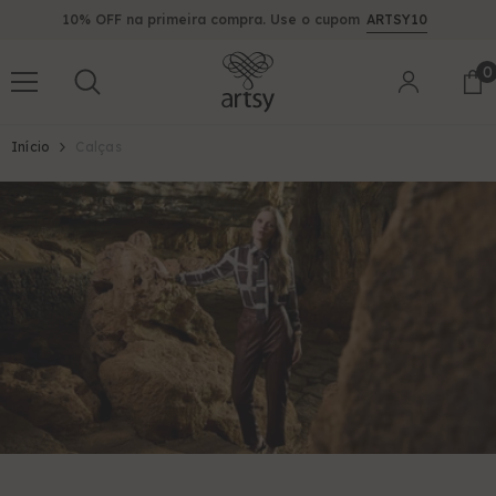
PULAR PARA O CONTEÚDO
10% OFF na primeira compra. Use o cupom
ARTSY10
0
0
i
Início
Calças