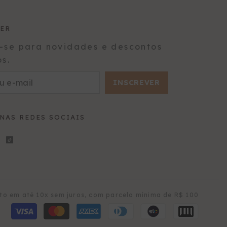
ER
-se para novidades e descontos
os.
INSCREVER
 NAS REDES SOCIAIS
Formas
o em até 10x sem juros, com parcela mínima de R$ 100
de
pagame