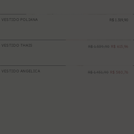
VESTIDO POLIANA
R$ 1.319,90
NOVO
VESTIDO THAIS
R$ 1.539,90
R$ 615,96
NOVO
PROMOÇÃO
VESTIDO ANGELICA
R$ 1.451,90
R$ 580,76
NOVO
PROMOÇÃO