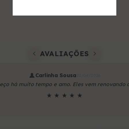
AVALIAÇÕES
Carlinha Sousa
22/04/2026
heço há muito tempo e amo. Eles vem renovando 
★ ★ ★ ★ ★