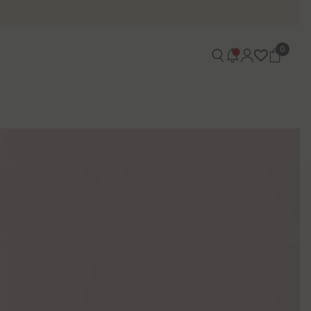
0
0
itens