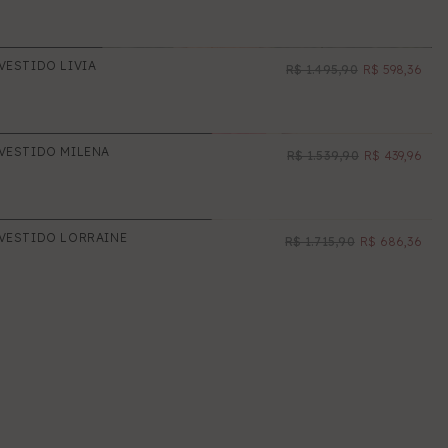
Ordem alfabética, A–Z
Ordem alfabética, Z–A
Preço, ordem crescente
VESTIDO LIVIA
R$ 1.495,90
R$ 598,36
NOVO
Preço, ordem decrescente
PROMOÇÃO
Data, mais antiga primeiro
Data, mais recente primeiro
VESTIDO MILENA
R$ 1.539,90
R$ 439,96
NOVO
PROMOÇÃO
ESGOTADO
VESTIDO LORRAINE
R$ 1.715,90
R$ 686,36
NOVO
PROMOÇÃO