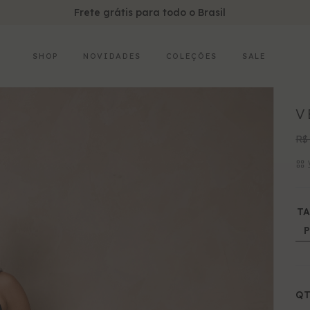
5% OFF no pagamento com 
SHOP
NOVIDADES
COLEÇÕES
SALE
V
R$
T
P
QT