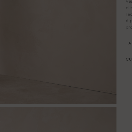
Ve
el
re
à 
pr
TA
C