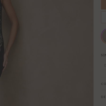
SI
C
DE