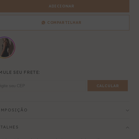
para
para
ADICIONAR
Vestido
Vestido
Amanda
Amanda
COMPARTILHAR
MULE SEU FRETE:
CALCULAR
OMPOSIÇÃO
TALHES