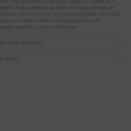
stido midi canelado que valoriza e modela a silhueta com
egância. Possui caimento ajustado ao corpo e detalhes em
cortes de renda que trazem um toque delicado e sofisticado
peça. Um modelo moderno e feminino, perfeito para
oduções elegantes e cheias de charme.
BELA DE MEDIDAS
UIDADOS