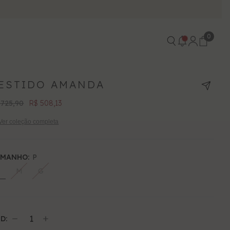
PIX
0
0
itens
ESTIDO AMANDA
 725,90
R$ 508,13
Ver coleção completa
AMANHO:
P
M
G
D:
Diminuir
Aumentar
quantidade
quantidade